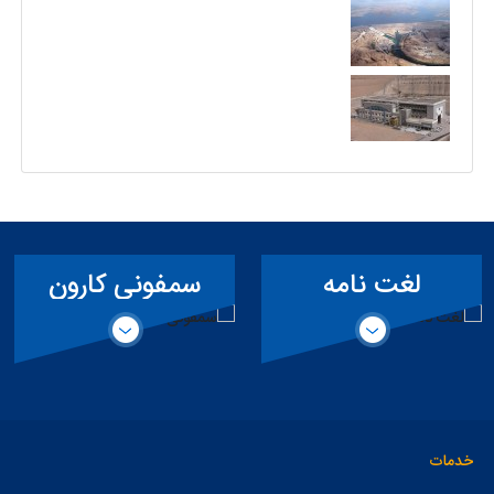
لغت نامه
سمفونی کارون
تخصصی سد
خدمات