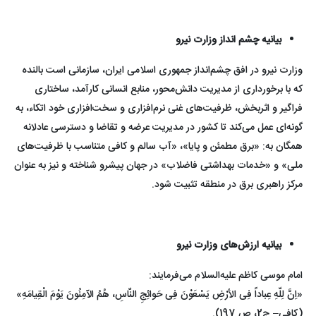
بیانیه چشم انداز وزارت نیرو
وزارت نیرو در افق چشم‌انداز جمهوری اسلامی ایران، سازمانی است بالنده
که با برخورداری از مدیریت دانش‌محور، منابع انسانی کارآمد، ساختاری
فراگیر و اثربخش، ظرفیت‌های غنی نرم‌افزاری و سخت‌افزاری خود اتکاء، به
گونه‌ای عمل می‌کند تا کشور در مدیریت عرضه و تقاضا و دسترسی عادلانه
همگان به: «برق مطمئن و پایا»، «آب سالم و کافی متناسب با ظرفیت‌های
ملی» و «خدمات بهداشتی فاضلاب» در جهان پیشرو شناخته و نیز به عنوان
مرکز راهبری برق در منطقه تثبیت شود.
بیانیه ارزش‌های وزارت نیرو
امام موسی کاظم علیه‌السلام می‌فرمایند:
«اِنَّ لِلّهِ عِباداً فِى الأرْضِ یَسْعَوْنَ فِى حَوائِجِ النّاسِ، هُمُ الآمِنُونَ یَوْمَ الْقِیامَهِ»
(کافی– ج2، ص 197).