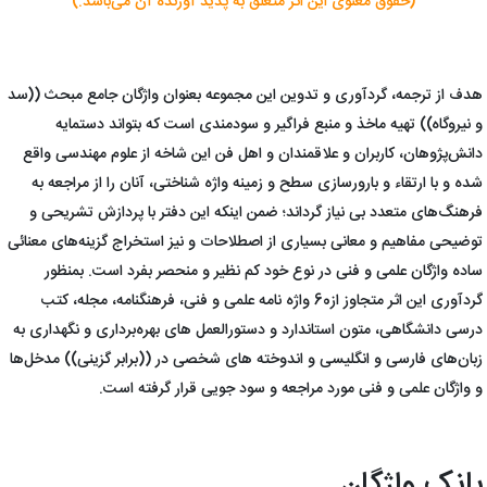
(حقوق معنوی این اثر متعلق به پدید آورنده آن می‌باشد.)
هدف از ترجمه، گردآوری و تدوین این مجموعه بعنوان واژگان جامع مبحث ((سد
و نیروگاه)) تهیه ماخذ و منبع فراگیر و سودمندی است که بتواند دستمایه
دانش‌پژوهان، کاربران و علاقمندان و اهل فن این شاخه از علوم مهندسی واقع
شده و با ارتقاء و بارورسازی سطح و زمینه واژه شناختی، آنان را از مراجعه به
فرهنگ‌های متعدد بی نیاز گرداند؛ ضمن اینکه این دفتر با پردازش تشریحی و
توضیحی مفاهیم و معانی بسیاری از اصطلاحات و نیز استخراج گزینه‌های معنائی
ساده واژگان علمی و فنی در نوع خود کم نظیر و منحصر بفرد است. بمنظور
گردآوری این اثر متجاوز از60 واژه نامه علمی و فنی، فرهنگنامه، مجله، کتب
درسی دانشگاهی، متون استاندارد و دستورالعمل های بهره‌برداری و نگهداری به
زبان‌های فارسی و انگلیسی و اندوخته های شخصی در ((برابر گزینی)) مدخل‌ها
و واژگان علمی و فنی مورد مراجعه و سود جویی قرار گرفته است.
بانک واژگان