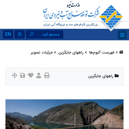
EN
جستجو کنید...
>
فهرست آلبو‌م‌ها ‏
>
راههای جایگزین ‏
> جزئیات تصویر
راههای جایگزین