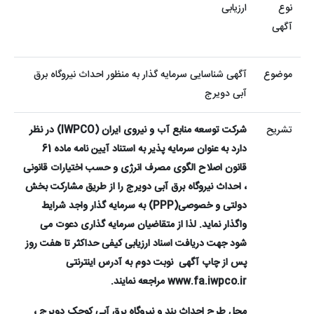
نوع
ارزیابی
آگهی
موضوع
آگهی شناسایی سرمایه گذار به منظور احداث نیروگاه برق
آبی دویرج
تشریح
شرکت توسعه منابع آب و نیروی ایران (
IWPCO
) در نظر
دارد به عنوان سرمایه پذیر به استناد آیین نامه ماده 61
قانون اصلاح الگوی مصرف انرژی و حسب اختیارات قانونی
، احداث نیروگاه برق آبی دویرج را از طریق مشارکت بخش
دولتی و خصوصی(
PPP
) به سرمایه گذار واجد شرایط
واگذار نماید. لذا از متقاضیان سرمایه گذاری دعوت می
شود جهت دریافت اسناد ارزیابی کیفی حداکثر تا هفت روز
پس از چاپ آگهی
نوبت دوم به آدرس اینترنتی
www.fa.iwpco.ir
مراجعه نمایند.
محل طرح احداث بند و نیروگاه برق آبی کوچک دویرج ،