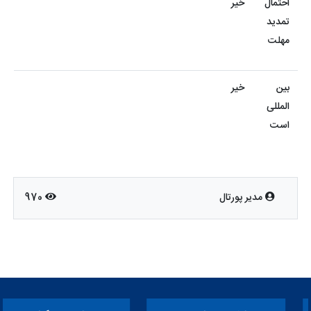
احتمال
خیر
تمدید
مهلت
بین
خیر
المللی
است
مدیر پورتال
970