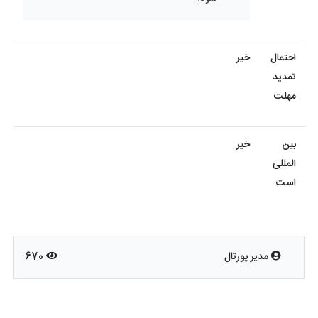
احتمال
خیر
تمدید
مهلت
بین
خیر
المللی
است
مدیر پورتال
670