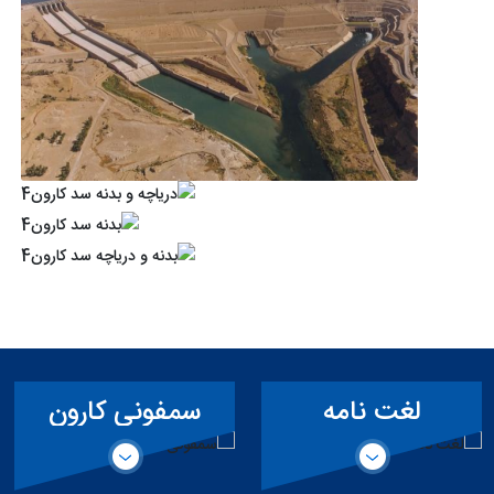
لغت نامه
سمفونی کارون
تخصصی سد