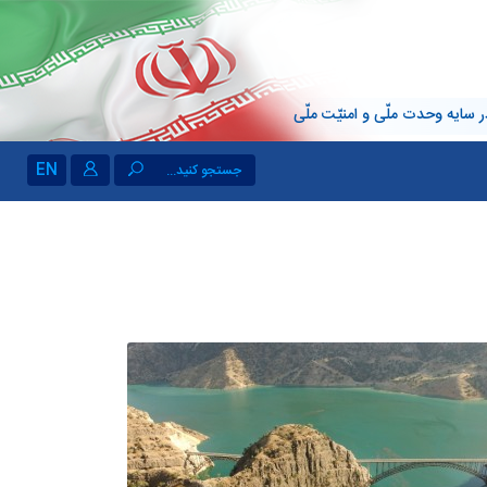
 سایه وحدت ملّی و امنیّت ملّی
EN
جستجو کنید...