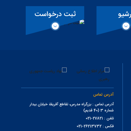
رشیو
ثبت درخواست
همکاری حقیقی
ت
آدرس تماس
آدرس تماس : بزرگراه مدرس، تقاطع آفریقا، خیابان بیدار
شماره 3 (40 قدیم)
تلفن : 27821-021
فکس : 26213732-021