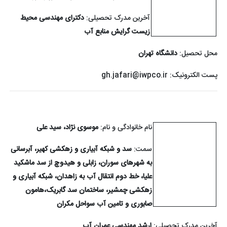
آخرین مدرک تحصیلی:
دکترای مهندسی محیط
زیست گرایش منابع آب
محل تحصیل:
دانشگاه تهران
پست الکترونیک:
gh.jafari@iwpco.ir
نام خانوادگی و نام:
موسوی نژاد، سید علی
سمت:
سد و شبکه آبیاری و زهکشی کهیر، آبرسانی
به شهرهای سوران، زابلی و هیدوچ از سد ماشکید
علیا، خط دوم انتقال آب به زاهدان، شبکه آبیاری و
زهکشی چمشیر، ساختمان سد گابریک،هامون
صابوری و تامین آب سواحل مکران
آخرین مدرک تحصیلی:
ارشد مهندسی عمران آب