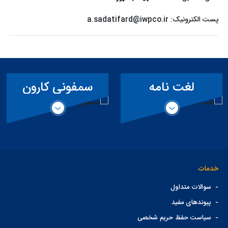
پست الکترونیک:
a.sadatifard@iwpco.ir
سمفونی کارون
ویژه خبرنگاران
خدمات
-
سوالات متداول
-
پیوندهای مفید
-
سیاست حفظ حریم شخصی