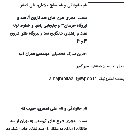
نام خانوادگی و نام:
حاج ملاعلی، علی اصغر
سمت:
مجری طرح های سد کارون4، سد و
نیروگاه خرسان3 و جابجایی راهها و خطوط لوله
نفت و راههای جایگزین سد و نیروگاه های کارون
3 و 4
آخرین مدرک تحصیلی:
مهندسی عمران آب
محل تحصیل:
صنعتی امیر کبیر
پست الکترونیک:
a.hajmollaali@iwpco.ir
نام خانوادگی و نام:
علی اصغری، حبیب اله
سمت:
مجری طرح های آبرسانی به تهران از سد
طالقان (زیاران به بیلقان)- سد لیلان چای- شفارود