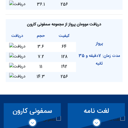
36.1
256
دریافت موومان پرواز از مجموعه سمفونی کارون
کیفیت
حجم
دریافت
پرواز
3.6
64
مدت زمان: 7دقیقه و 35
7.2
128
ثانیه
11
192
14.3
256
لغت نامه
سمفونی کارون
تخصصی سد